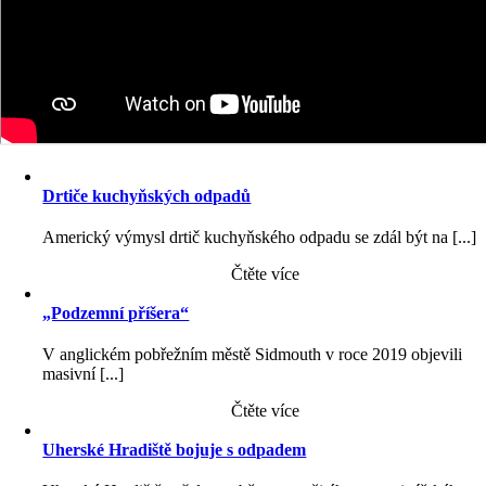
Drtiče kuchyňských odpadů
Americký výmysl drtič kuchyňského odpadu se zdál být na [...]
Čtěte více
„Podzemní příšera“
V anglickém pobřežním městě Sidmouth v roce 2019 objevili
masivní [...]
Čtěte více
Uherské Hradiště bojuje s odpadem