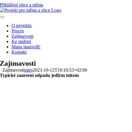
Přeskočit
Přihlášení obce a města
na
obsah
Toggle
Navigation
O projektu
Proces
Zajímavosti
Ke stažení
Mapa stanovišť
Kontakt
Zajímavosti
Zajímavosti
miro
2023-10-12T10:16:53+02:00
Typické zanesení odpadu jedlým tukem