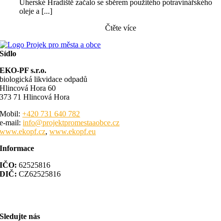
Uherské Hradiště začalo se sběrem použitého potravinářského
oleje a [...]
Čtěte více
Sídlo
EKO-PF s.r.o.
biologická likvidace odpadů
Hlincová Hora 60
373 71 Hlincová Hora
Mobil:
+420 731 640 782
e-mail:
info@projektpromestaaobce.cz
www.ekopf.cz
,
www.ekopf.eu
Informace
IČO:
62525816
DIČ:
CZ62525816
společnost je vedená u Krajského soudu v Českých Budějovicích, spis.
zn. C 5059
Sledujte nás