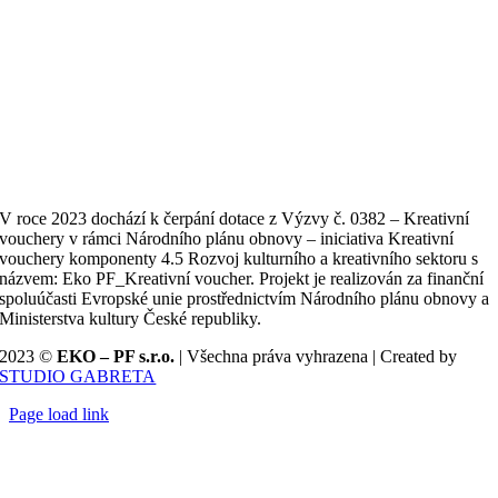
recyklujolej.cz
ekopf.cz
ekopfnova.cz
V roce 2023 dochází k čerpání dotace z Výzvy č. 0382 – Kreativní
vouchery v rámci Národního plánu obnovy – iniciativa Kreativní
vouchery komponenty 4.5 Rozvoj kulturního a kreativního sektoru s
názvem: Eko PF_Kreativní voucher. Projekt je realizován za finanční
spoluúčasti Evropské unie prostřednictvím Národního plánu obnovy a
Ministerstva kultury České republiky.
2023 ©
EKO – PF s.r.o.
| Všechna práva vyhrazena | Created by
STUDIO GABRETA
Page load link
Přejít
nahoru