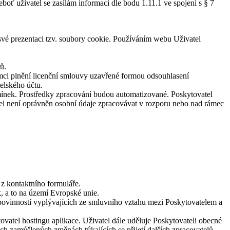
boť uživatel se zasílám informací dle bodu 1.11.1 ve spojení s § 7
 své prezentaci tzv. soubory cookie. Používáním webu Uživatel
ů.
ámci plnění licenční smlouvy uzavřené formou odsouhlasení
elského účtu.
dmínek. Prostředky zpracování budou automatizované. Poskytovatel
tel není oprávněn osobní údaje zpracovávat v rozporu nebo nad rámec
 z kontaktního formuláře.
, a to na území Evropské unie.
 povinností vyplývajících ze smluvního vztahu mezi Poskytovatelem a
ovatel hostingu aplikace. Uživatel dále uděluje Poskytovateli obecné
ch zamýšlených změnách týkajících se přijetí dalších zpracovatelů