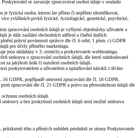
 Poskytovatel se zavazuje zpracovávat osobní údaje v souladu
 je fyzická osoba, kterou lze přímo či nepřímo identifikovat,
i více zvláštních prvků fyzické, fyziologické, genetické, psychické,
lem zpracování osobních údajů je vyřízení objednávky uživatele a
ů je dále zasílání obchodních sdělení a činění dalších
lnění právní povinnosti správce dle čl. 6 odst. 1 písm. c) GDPR
dajů pro účely přímého marketingu.
aje jsou ukládány v 3. zemích) a poskytovatele webhostingu.
řeli smlouvu o zpracování osobních údajů, dle které subdodavatel
t za jakýkoli únik či narušení osobních údajů.
ezi poskytovatelem a uživatelem a uplatňování nároků z těchto
čl. 16 GDPR, popřípadě omezení zpracování dle čl. 18 GDPR.
 proti zpracování dle čl. 21 GDPR a právo na přenositelnost údajů dle
a ochranu osobních údajů.
ní smlouvy a bez poskytnutí osobních údajů není možné smlouvu
je, průzkumů trhu a přímých nabídek produktů ze strany Poskytovatele