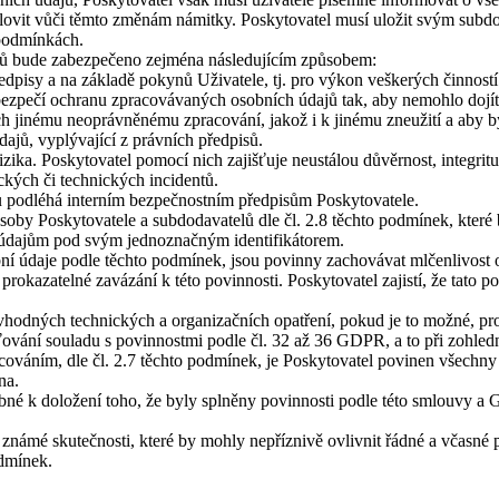
slovit vůči těmto změnám námitky. Poskytovatel musí uložit svým subdo
 podmínkách.
ajů bude zabezpečeno zejména následujícím způsobem:
edpisy a na základě pokynů Uživatele, tj. pro výkon veškerých činnos
abezpečí ochranu zpracovávaných osobních údajů tak, aby nemohlo dojí
ch jinému neoprávněnému zpracování, jakož i k jinému zneužití a aby b
ajů, vyplývající z právních předpisů.
rizika. Poskytovatel pomocí nich zajišťuje neustálou důvěrnost, integri
ckých či technických incidentů.
jů podléhá interním bezpečnostním předpisům Poskytovatele.
oby Poskytovatele a subdodavatelů dle čl. 2.8 těchto podmínek, kter
 údajům pod svým jednoznačným identifikátorem.
í údaje podle těchto podmínek, jsou povinny zachovávat mlčenlivost o 
h prokazatelné zavázání k této povinnosti. Poskytovatel zajistí, že tato
hodných technických a organizačních opatření, pokud je to možné, pro
ťování souladu s povinnostmi podle čl. 32 až 36 GDPR, a to při zohledn
acováním, dle čl. 2.7 těchto podmínek, je Poskytovatel povinen všechny
na.
ebné k doložení toho, že byly splněny povinnosti podle této smlouvy 
známé skutečnosti, které by mohly nepříznivě ovlivnit řádné a včasné 
odmínek.