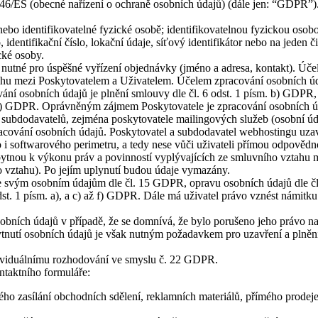
/46/ES (obecné nařízení o ochraně osobních údajů) (dále jen: “GDPR”).
ebo identifikovatelné fyzické osobě; identifikovatelnou fyzickou osobou
identifikační číslo, lokační údaje, síťový identifikátor nebo na jeden č
cké osoby.
 nutné pro úspěšné vyřízení objednávky (jméno a adresa, kontakt). Úče
hu mezi Poskytovatelem a Uživatelem. Účelem zpracování osobních údaj
 osobních údajů je plnění smlouvy dle čl. 6 odst. 1 písm. b) GDPR, p
. f) GDPR. Oprávněným zájmem Poskytovatele je zpracování osobních ú
b subdodavatelů, zejména poskytovatele mailingových služeb (osobní úd
acování osobních údajů. Poskytovatel a subdodavatel webhostingu uzav
 softwarového perimetru, a tedy nese vůči uživateli přímou odpovědnos
bytnou k výkonu práv a povinností vyplývajících ze smluvního vztahu m
 vztahu). Po jejím uplynutí budou údaje vymazány.
ke svým osobním údajům dle čl. 15 GDPR, opravu osobních údajů dle 
t. 1 písm. a), a c) až f) GDPR. Dále má uživatel právo vznést námitku
obních údajů v případě, že se domnívá, že bylo porušeno jeho právo n
ytnutí osobních údajů je však nutným požadavkem pro uzavření a plně
dividuálnímu rozhodování ve smyslu č. 22 GDPR.
ntaktního formuláře:
kého zasílání obchodních sdělení, reklamních materiálů, přímého prode