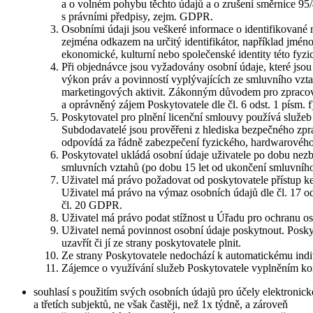
a o volném pohybu těchto údajů a o zrušení směrnice 95
s právními předpisy, zejm. GDPR.
Osobními údaji jsou veškeré informace o identifikované n
zejména odkazem na určitý identifikátor, například jméno, 
ekonomické, kulturní nebo společenské identity této fyzi
Při objednávce jsou vyžadovány osobní údaje, které jsou
výkon práv a povinností vyplývajících ze smluvního vzta
marketingových aktivit. Zákonným důvodem pro zpracování
a oprávněný zájem Poskytovatele dle čl. 6 odst. 1 písm
Poskytovatel pro plnění licenční smlouvy používá služe
Subdodavatelé jsou prověřeni z hlediska bezpečného zpr
odpovídá za řádně zabezpečení fyzického, hardwarového i
Poskytovatel ukládá osobní údaje uživatele po dobu nez
smluvních vztahů (po dobu 15 let od ukončení smluvního
Uživatel má právo požadovat od poskytovatele přístup 
Uživatel má právo na výmaz osobních údajů dle čl. 17 ods
čl. 20 GDPR.
Uživatel má právo podat stížnost u Úřadu pro ochranu os
Uživatel nemá povinnost osobní údaje poskytnout. Posk
uzavřít či jí ze strany poskytovatele plnit.
Ze strany Poskytovatele nedochází k automatickému in
Zájemce o využívání služeb Poskytovatele vyplněním ko
souhlasí s použitím svých osobních údajů pro účely elektronic
a třetích subjektů, ne však častěji, než 1x týdně, a zároveň