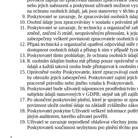
nebo jejich nahrazení a poskytnout uživateli možnost vy
na ochranu osobních údajů, jak jsou stanoveny v těchto
Poskytovatel se zavazuje, že zpracovávání osobních úd
Osobní údaje jsou zpracovávány v souladu s právními př
Poskytovatel se zavazuje, že technicky a organizačně z
změně, zničení či ztrátě, neoprávněným přenosům, k jeji
zabezpečeny veškeré povinnosti zpracovatele osobních úd
Přijatá technická a organizační opatření odpovídají míře 
dostupnost osobních údajů a přístup k nim v případě fyzi
Poskytovatel tímto prohlašuje, že ochrana osobních úda
K osobním údajům budou mít přístup pouze oprávněné os
údajů a každá taková osoba bude přistupovat k osobním
Oprávněné osoby Poskytovatele, které zpracovávají osobn
by ohrozilo jejich zabezpečení. Poskytovatel zajistí jejic
pracovně právního nebo jiného vztahu k Poskytovateli.
Poskytovatel bude uživateli nápomocen prostřednictvím v
subjektu údajů stanovených v GDPR; stejně tak při zajiš
Po ukončení poskytování plnění, které je spojeno se zpr
povinnost uložit osobní údaje na základě zvláštního záko
Poskytovatel poskytne Uživateli veškeré informace potř
jiným auditorem, kterého uživatel pověřil.
Uživatel se zavazuje neprodleně ohlašovat všechny jemu 
Poskytovateli součinnost nezbytnou pro plnění těchto p