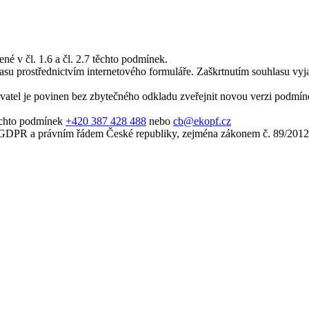
é v čl. 1.6 a čl. 2.7 těchto podmínek.
su prostřednictvím internetového formuláře. Zaškrtnutím souhlasu vyjadř
atel je povinen bez zbytečného odkladu zveřejnit novou verzi podmíne
těchto podmínek
+420 387 428 488
nebo
cb@ekopf.cz
 GDPR a právním řádem České republiky, zejména zákonem č. 89/2012 