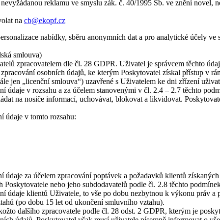
a nevyžádanou reklamu ve smyslu zák. č. 40/1995 Sb. ve znění novel, ne
volat na
cb@ekopf.cz
personalizace nabídky, sběru anonymních dat a pro analytické účely ve
lská smlouva)
atelů zpracovatelem dle čl. 28 GDPR. Uživatel je správcem těchto údaj
zpracování osobních údajů, ke kterým Poskytovatel získal přístup v r
jen „licenční smlouva“) uzavřené s Uživatelem ke dni zřízení uživat
ní údaje v rozsahu a za účelem stanovenými v čl. 2.4 – 2.7 těchto po
ádat na nosiče informací, uchovávat, blokovat a likvidovat. Poskytova
ní údaje v tomto rozsahu:
ní údaje za účelem zpracování poptávek a požadavků klientů získaných
 Poskytovatele nebo jeho subdodavatelů podle čl. 2.8 těchto podmínek
ní údaje klientů Uživatele, to vše po dobu nezbytnou k výkonu práv a
ztahů (po dobu 15 let od ukončení smluvního vztahu).
ožto dalšího zpracovatele podle čl. 28 odst. 2 GDPR, kterým je poskyt
bních údajů, Poskytovatel však musí uživatele písemně informovat o vše